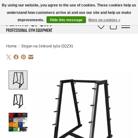
By using our website, you agree to the use of cookies. These cookies help us
understand how customers arrive at and use our site and help us make
E-MAIL:
info@flame-sport.de
TEL.: +49 1525 9705 011
improvements.
Hide this message
More on cookies »
Wish List
Cart
Home
/
Stojan na činkové tyče (02ZX)
Product image slideshow Items