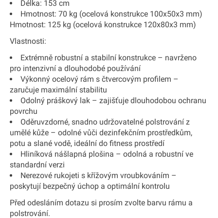
Délka: 153 cm
Hmotnost: 70 kg (ocelová konstrukce 100x50x3 mm)
Hmotnost: 125 kg (ocelová konstrukce 120x80x3 mm)
Vlastnosti:
Extrémně robustní a stabilní konstrukce – navrženo
pro intenzivní a dlouhodobé používání
Výkonný ocelový rám s čtvercovým profilem –
zaručuje maximální stabilitu
Odolný práškový lak – zajišťuje dlouhodobou ochranu
povrchu
Oděruvzdorné, snadno udržovatelné polstrování z
umělé kůže – odolné vůči dezinfekčním prostředkům,
potu a slané vodě, ideální do fitness prostředí
Hliníková nášlapná plošina – odolná a robustní ve
standardní verzi
Nerezové rukojeti s křížovým vroubkováním –
poskytují bezpečný úchop a optimální kontrolu
Před odesláním dotazu si prosím zvolte barvu rámu a
polstrování.