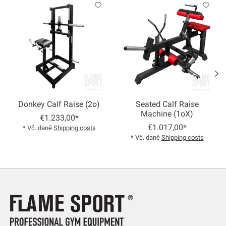
Product carousel items
Donkey Calf Raise (2o)
Seated Calf Raise
Machine (1oX)
€1.233,00*
€1.017,00*
* Vč. daně
Shipping costs
* Vč. daně
Shipping costs