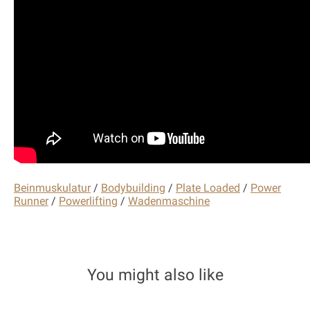
Beinmuskulatur
/
Bodybuilding
/
Plate Loaded
/
Power
Runner
/
Powerlifting
/
Wadenmaschine
You might also like