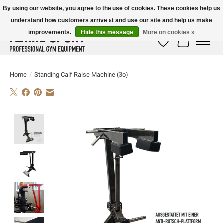
By using our website, you agree to the use of cookies. These cookies help us
understand how customers arrive at and use our site and help us make
E-MAIL:
info@flame-sport.de
TEL.: +49 1525 9705 011
improvements.
Hide this message
More on cookies »
Wish List
Cart
Home
/
Standing Calf Raise Machine (3o)
Product image slideshow Items