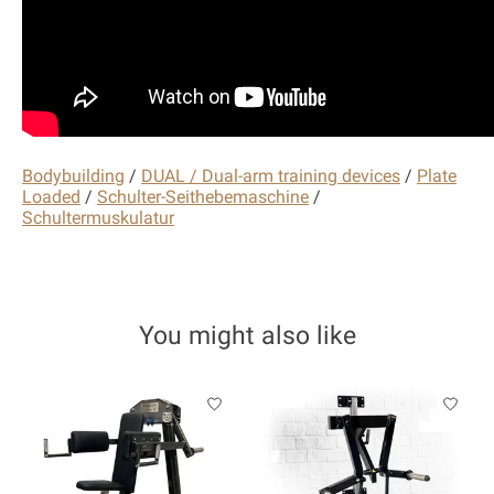
Bodybuilding
/
DUAL / Dual-arm training devices
/
Plate
Loaded
/
Schulter-Seithebemaschine
/
Schultermuskulatur
You might also like
Product carousel items