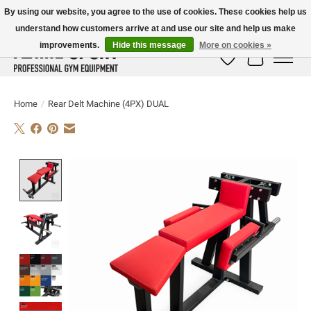
By using our website, you agree to the use of cookies. These cookies help us
understand how customers arrive at and use our site and help us make
E-MAIL:
info@flame-sport.de
TEL.: +49 1525 9705 011
improvements.
Hide this message
More on cookies »
Wish List
Cart
Home
/
Rear Delt Machine (4PX) DUAL
Product image slideshow Items