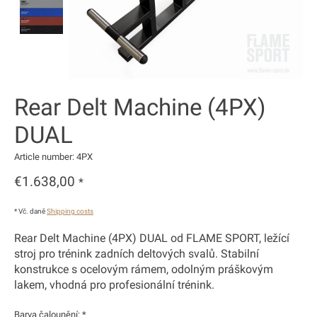
Rear Delt Machine (4PX)
DUAL
Article number: 4PX
€1.638,00
*
* Vč. daně
Shipping costs
Rear Delt Machine (4PX) DUAL od FLAME SPORT, ležící
stroj pro trénink zadních deltových svalů. Stabilní
konstrukce s ocelovým rámem, odolným práškovým
lakem, vhodná pro profesionální trénink.
Barva čalounění:
*