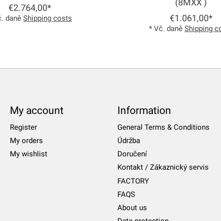
(8MXX )
€2.764,00*
€1.061,00*
č. daně
Shipping costs
* Vč. daně
Shipping c
My account
Information
Register
General Terms & Conditions
My orders
Údržba
My wishlist
Doručení
Kontakt / Zákaznický servis
FACTORY
FAQS
About us