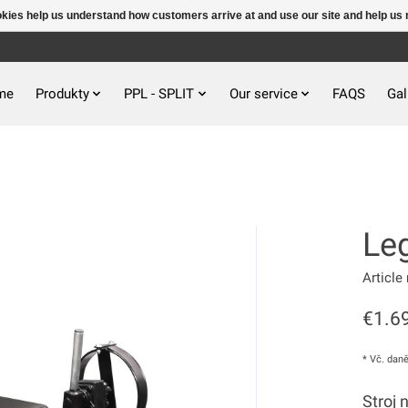
ookies help us understand how customers arrive at and use our site and help 
me
Produkty
PPL - SPLIT
Our service
FAQS
Gal
Le
Article
€1.6
* Vč. dan
Stroj 