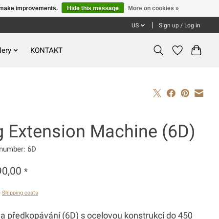
us make improvements.
Hide this message
More on cookies »
US
Sign up / Log in
lery
KONTAKT
g Extension Machine (6D)
 number: 6D
90,00
*
ě
Shipping costs
na předkopávání (6D) s ocelovou konstrukcí do 450