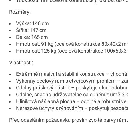
100x50x3 mm ocelová konstrukce (nosnost do 45
Rozměry:
Výška: 146 cm
Šířka: 147 cm
Délka: 165 cm
Hmotnost: 91 kg (ocelová konstrukce 80x40x2 m
Hmotnost: 125 kg (ocelová konstrukce 100x50x
Vlastnosti:
Extrémně masivní a stabilní konstrukce – vhodná 
Výkonný ocelový rám s čtvercovým profilem – zar
Odolný práškový nástřik – poskytuje dlouhodobo
Odolné, snadno udržovatelné čalounění z umělé ků
Hliníková nášlapná plocha – odolná a robustní ve 
Nerezové úchyty s rýhováním – poskytují bezpečn
Před odesláním požadavku prosím zvolte barvy rámu