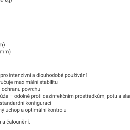
0 kg)
m)
3 mm)
pro intenzivní a dlouhodobé používání
učuje maximální stabilitu
u ochranu povrchu
že – odolné proti dezinfekčním prostředkům, potu a slané
standardní konfiguraci
ý úchop a optimální kontrolu
 a čalounění.