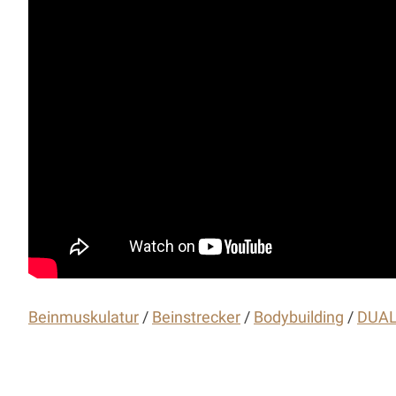
Beinmuskulatur
/
Beinstrecker
/
Bodybuilding
/
DUAL 