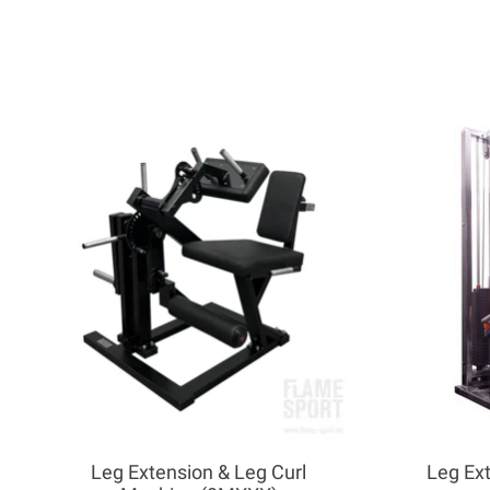
Product carousel items
Leg Extension & Leg Curl
Leg Ex