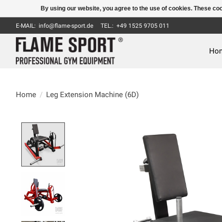
By using our website, you agree to the use of cookies. These c
E-MAIL:
info@flame-sport.de
TEL.: +49 1525 9705 011
Ho
Home
/
Leg Extension Machine (6D)
Product image slideshow Items