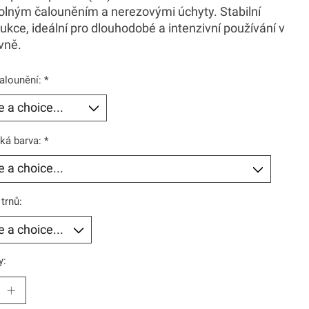
olným čalouněním a nerezovými úchyty. Stabilní
ukce, ideální pro dlouhodobé a intenzivní používání v
vně.
alounění:
*
ká barva:
*
trnů:
y: