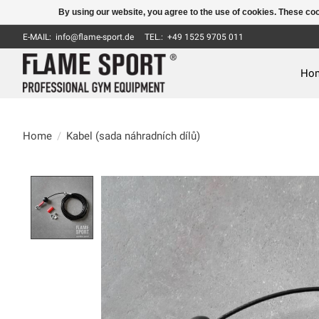
By using our website, you agree to the use of cookies. These c
E-MAIL:
info@flame-sport.de
TEL.: +49 1525 9705 011
Ho
Home
/
Kabel (sada náhradních dílů)
Product image slideshow Items