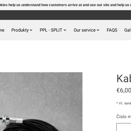
ookies help us understand how customers arrive at and use our site and help 
me
Produkty
PPL - SPLIT
Our service
FAQS
Gal
Kab
€6,0
* Vč. dan
Číslo m