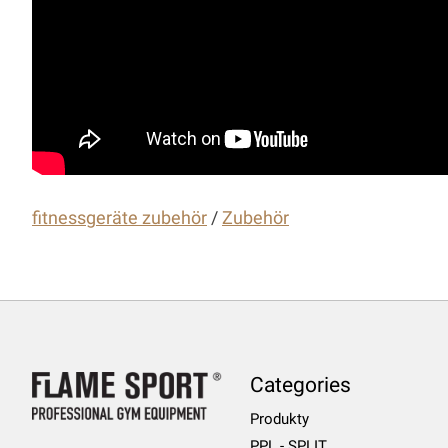
fitnessgeräte zubehör
/
Zubehör
Categories
Produkty
PPL - SPLIT