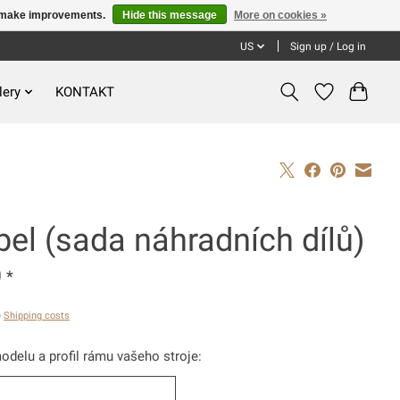
us make improvements.
Hide this message
More on cookies »
US
Sign up / Log in
lery
KONTAKT
el (sada náhradních dílů)
0
*
ě
Shipping costs
odelu a profil rámu vašeho stroje: