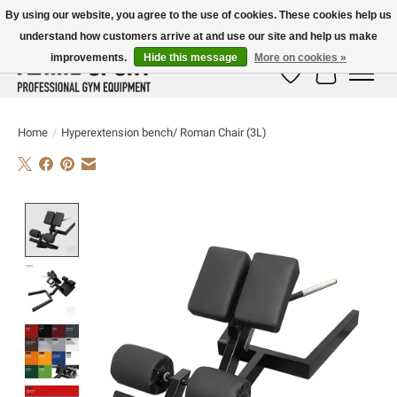
By using our website, you agree to the use of cookies. These cookies help us
understand how customers arrive at and use our site and help us make
E-MAIL:
info@flame-sport.de
TEL.: +49 1525 9705 011
improvements.
Hide this message
More on cookies »
Wish List
Cart
Home
/
Hyperextension bench/ Roman Chair (3L)
Product image slideshow Items