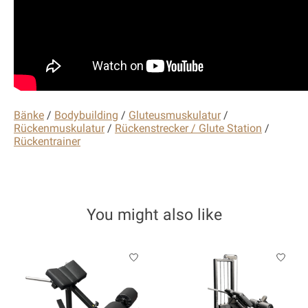
Bänke
/
Bodybuilding
/
Gluteusmuskulatur
/
Rückenmuskulatur
/
Rückenstrecker / Glute Station
/
Rückentrainer
You might also like
Product carousel items