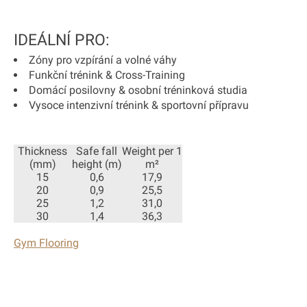
IDEÁLNÍ PRO:
Zóny pro vzpírání a volné váhy
Funkční trénink & Cross-Training
Domácí posilovny & osobní tréninková studia
Vysoce intenzivní trénink & sportovní přípravu
Thickness
Safe fall
Weight per 1
(mm)
height (m)
m²
15
0,6
17,9
20
0,9
25,5
25
1,2
31,0
30
1,4
36,3
Gym Flooring