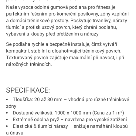
Naše vysoce odolná gumová podlaha pro fitness je
perfektním řešením pro komerční posilovny, zóny vzpírání
a domácí tréninkové prostory. Poskytuje trvanlivý, nárazy
tlumící a protiskluzový povrch, který chrání podlahu,
vybavení a klouby před přetížením a nárazy.
Se podlaha rychle a bezpečně instaluje, čímž vytváří
kompaktní, stabilní a dlouhotrvající tréninkový povrch.
Texturovaný povrch zajišťuje maximální přilnavost, i při
náročných trénincích.
SPECIFIKACE:
Tloušťka:
20 až 30 mm – vhodná pro různé tréninkové
zóny
Dostupné velikosti:
1000 x 1000 mm (
Cena za 1 m²
)
Extrémně odolná pryž
– navržena pro vysoké zatížení
Elastická & tlumící nárazy
– snižuje namáhání kloubů
a únavu