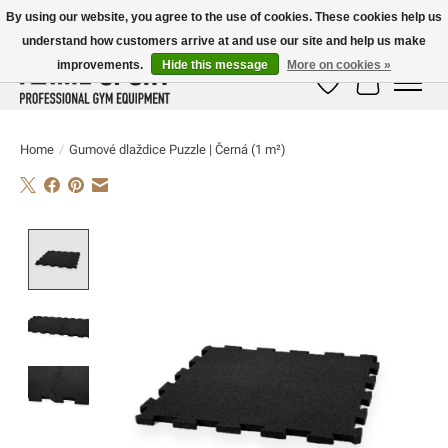
By using our website, you agree to the use of cookies. These cookies help us
understand how customers arrive at and use our site and help us make
E-MAIL:
info@flame-sport.de
TEL.: +49 1525 9705 011
improvements.
Hide this message
More on cookies »
Wish List
Cart
Home
/
Gumové dlaždice Puzzle | Černá (1 m²)
Product image slideshow Items