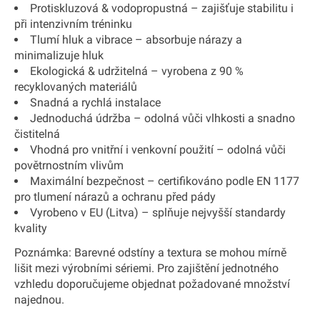
Protiskluzová & vodopropustná
– zajišťuje stabilitu i
při intenzivním tréninku
Tlumí hluk a vibrace
– absorbuje nárazy a
minimalizuje hluk
Ekologická & udržitelná
– vyrobena z
90 %
recyklovaných materiálů
Snadná a rychlá instalace
Jednoduchá údržba
– odolná vůči vlhkosti a snadno
čistitelná
Vhodná pro vnitřní i venkovní použití
– odolná vůči
povětrnostním vlivům
Maximální bezpečnost
– certifikováno podle
EN 1177
pro tlumení nárazů a ochranu před pády
Vyrobeno v EU (Litva)
– splňuje nejvyšší standardy
kvality
Poznámka:
Barevné odstíny a textura se mohou mírně
lišit mezi výrobními sériemi. Pro zajištění jednotného
vzhledu doporučujeme objednat požadované množství
najednou.