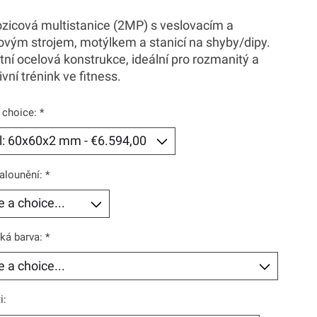
zicová multistanice (2MP) s veslovacím a
ovým strojem, motýlkem a stanicí na shyby/dipy.
ní ocelová konstrukce, ideální pro rozmanitý a
ivní trénink ve fitness.
 choice:
*
alounění:
*
ká barva:
*
i: