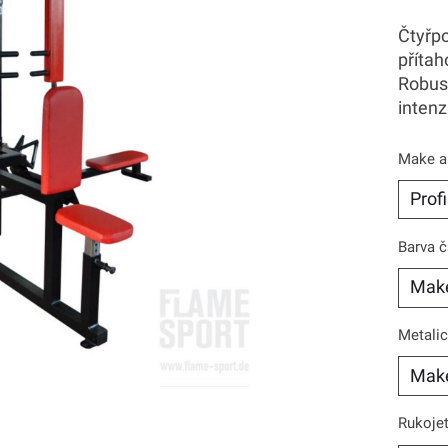
Čtyřpo
přítah
Robust
intenz
Make a
Barva č
Metalic
Rukojet