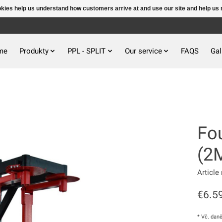
ookies help us understand how customers arrive at and use our site and help 
me
Produkty
PPL - SPLIT
Our service
FAQS
Gal
Fo
(2
Articl
€6.5
* Vč. dan