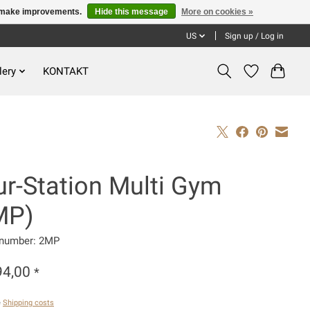
us make improvements.
Hide this message
More on cookies »
US
Sign up / Log in
lery
KONTAKT
ur-Station Multi Gym
MP)
e number: 2MP
94,00
*
ě
Shipping costs