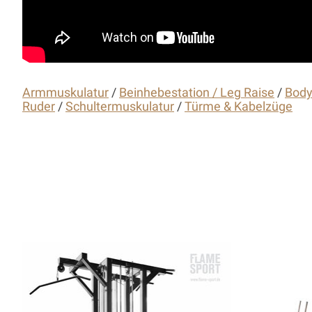
Armmuskulatur
/
Beinhebestation / Leg Raise
/
Body
Ruder
/
Schultermuskulatur
/
Türme & Kabelzüge
Product carousel items