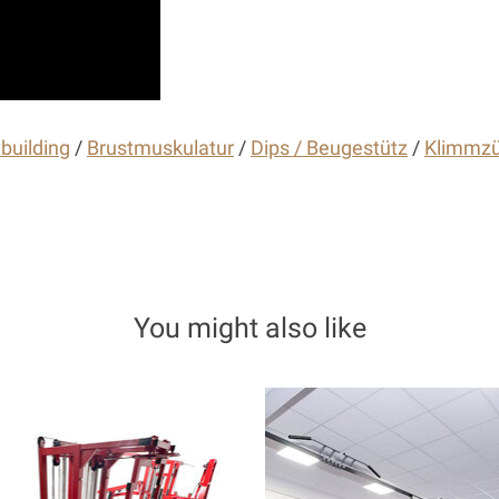
building
/
Brustmuskulatur
/
Dips / Beugestütz
/
Klimmz
You might also like