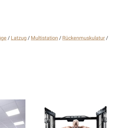
üge
/
Latzug
/
Multistation
/
Rückenmuskulatur
/