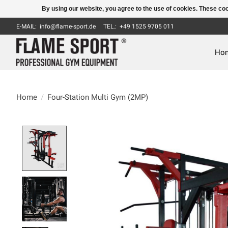
By using our website, you agree to the use of cookies. These c
E-MAIL:
info@flame-sport.de
TEL.: +49 1525 9705 011
Ho
Home
/
Four-Station Multi Gym (2MP)
Product image slideshow Items