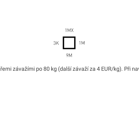
emi závažími po 80 kg (další závaží za 4 EUR/kg). Při na