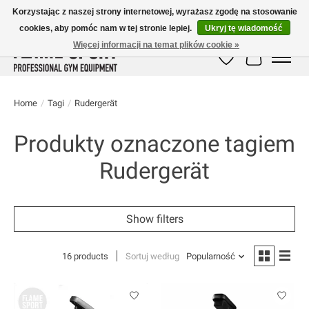
Korzystając z naszej strony internetowej, wyrażasz zgodę na stosowanie
cookies, aby pomóc nam w tej stronie lepiej.
Ukryj tę wiadomość
E-MAIL:
info@flame-sport.de
TEL.: +49 1525 9705 011
Więcej informacji na temat plików cookie »
Lista życzeń
Koszyk
Home
/
Tagi
/
Rudergerät
Produkty oznaczone tagiem
Rudergerät
Show filters
16 products
Sortuj według
Popularność