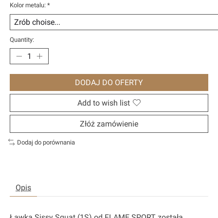
Kolor metalu:
*
Quantity:
DODAJ DO OFERTY
Add to wish list
Złóż zamówienie
Dodaj do porównania
Opis
Ławka
Sissy Squat (1S)
od FLAME SPORT została