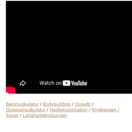
Beinmuskulatur
/
Bodybuilding
/
Crossfit
/
Gluteusmuskulatur
/
Hackenzugstation
/
Kniebeugen /
Squat
/
Langhantelnübungen