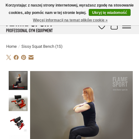
Korzystając z naszej strony internetowej, wyrażasz zgodę na stosowanie
cookies, aby pomóc nam w tej stronie lepiej.
Ukryj tę wiadomość
E-MAIL:
info@flame-sport.de
TEL.: +49 1525 9705 011
Więcej informacji na temat plików cookie »
Lista życzeń
Koszyk
Home
/
Sissy Squat Bench (1S)
Product image slideshow Items