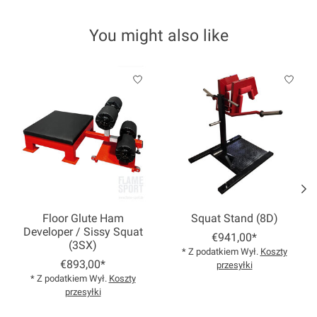
You might also like
Product carousel items
Floor Glute Ham
Squat Stand (8D)
Developer / Sissy Squat
€941,00*
(3SX)
* Z podatkiem Wył.
Koszty
€893,00*
przesyłki
* Z podatkiem Wył.
Koszty
przesyłki