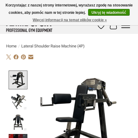
Korzystając z naszej strony internetowej, wyrażasz zgodę na stosowanie
cookies, aby pomóc nam w tej stronie lepiej.
Ukryj tę wiadomość
E-MAIL:
info@flame-sport.de
TEL.: +49 1525 9705 011
Więcej informacji na temat plików cookie »
Lista życzeń
Koszyk
Home
/
Lateral Shoulder Raise Machine (4P)
Product image slideshow Items