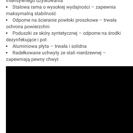
intensywnego użytkowania
Stalowa rama o wysokiej wydajności – zapewnia
maksymalną stabilność
Odporne na ścieranie powłoki proszkowe – trwała
ochrona powierzchni
Poduszki ze skóry syntetycznej – odporne na środki
dezynfekujące i pot
Aluminiowa płyta – trwała i solidna
Radełkowane uchwyty ze stali nierdzewnej –
zapewniają pewny chwyt