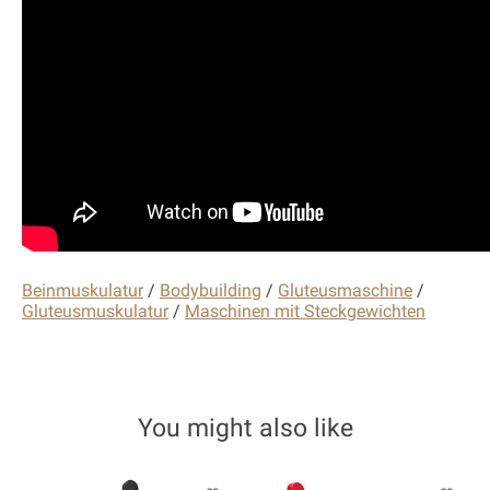
Beinmuskulatur
/
Bodybuilding
/
Gluteusmaschine
/
Gluteusmuskulatur
/
Maschinen mit Steckgewichten
You might also like
Product carousel items