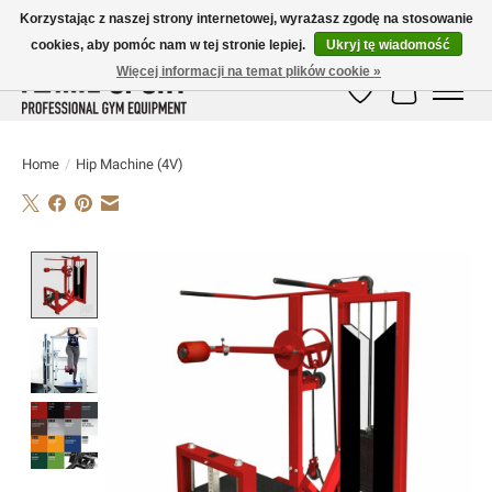
Korzystając z naszej strony internetowej, wyrażasz zgodę na stosowanie
cookies, aby pomóc nam w tej stronie lepiej.
Ukryj tę wiadomość
E-MAIL:
info@flame-sport.de
TEL.: +49 1525 9705 011
Więcej informacji na temat plików cookie »
Lista życzeń
Koszyk
Home
/
Hip Machine (4V)
Product image slideshow Items