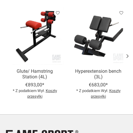
Product carousel items
Glute/ Hamstring
Hyperextension bench
Station (4L)
(3L)
€893,00*
€683,00*
* Z podatkiem Wył.
Koszty
* Z podatkiem Wył.
Koszty
przesyłki
przesyłki