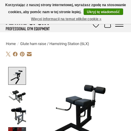
Korzystając z naszej strony internetowej, wyrażasz zgodę na stosowanie
cookies, aby pomóc nam w tej stronie lepiej.
Ukryj tę wiadomość
E-MAIL:
info@flame-sport.de
TEL.: +49 1525 9705 011
Więcej informacji na temat plików cookie »
Lista życzeń
Koszyk
Home
/
Glute ham raise / Hamstring Station (6LX)
Product image slideshow Items