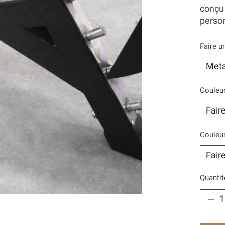
conçu 
person
Faire u
Couleur
Couleur
Quantit