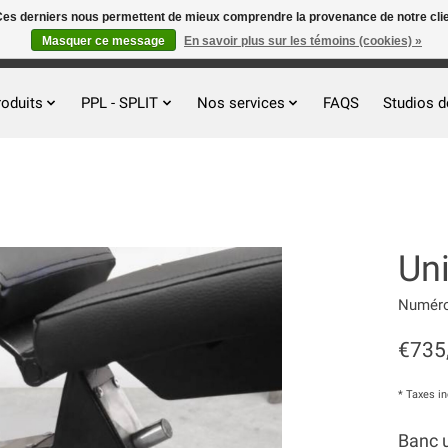
. Ces derniers nous permettent de mieux comprendre la provenance de notre clientè
Masquer ce message
En savoir plus sur les témoins (cookies) »
roduits
PPL - SPLIT
Nos services
FAQS
Studios d
Uni
Numéro 
€735
* Taxes i
Banc u