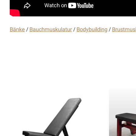
Bänke
/
Bauchmuskulatur
/
Bodybuilding
/
Brustmus
Articles du carrousel de produits