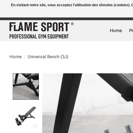
En visitant notre site, vous acceptez l'utilisation des témoins (cookies)
E-MAIL:
info@flame-sport.de
TEL.: +49 1525 9705 011
Home
P
Home
/
Universal Bench (3J)
Product image slideshow Items