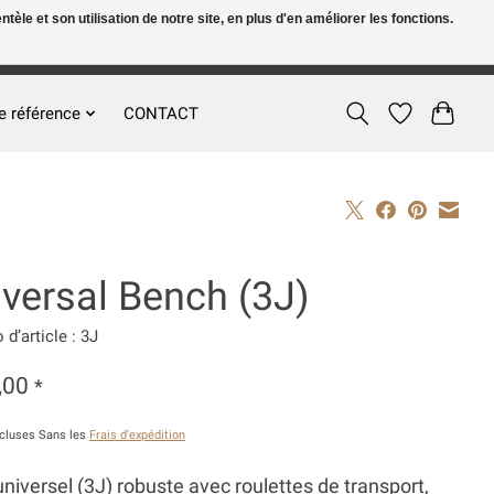
le et son utilisation de notre site, en plus d'en améliorer les fonctions.
FR
S’inscrire / Se connecter
e référence
CONTACT
versal Bench (3J)
d’article : 3J
,00
*
ncluses Sans les
Frais d'expédition
niversel (3J) robuste avec roulettes de transport,