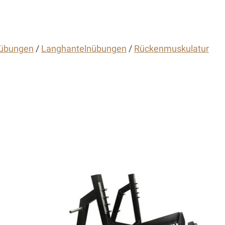
nübungen
/
Langhantelnübungen
/
Rückenmuskulatur