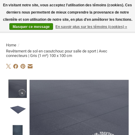
En visitant notre site, vous acceptez l'utilisation des témoins (cookies). Ces
derniers nous permettent de mieux comprendre la provenance de notre
E-MAIL:
info@flame-sport.de
TEL.: +49 1525 9705 011
clientèle et son utilisation de notre site, en plus d'en améliorer les fonctions.
Masquer ce message
En savoir plus sur les témoins (cookies) »
Liste de souhaits
Panier
Home
/
Revêtement de sol en caoutchouc pour salle de sport | Avec
connecteurs | Gris (1 m²) 100 x 100 cm
Product image slideshow Items