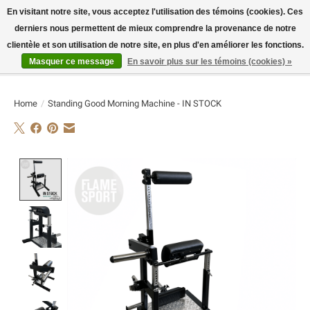
En visitant notre site, vous acceptez l'utilisation des témoins (cookies). Ces
derniers nous permettent de mieux comprendre la provenance de notre
E-MAIL:
info@flame-sport.de
TEL.: +49 1525 9705 011
clientèle et son utilisation de notre site, en plus d'en améliorer les fonctions.
Masquer ce message
En savoir plus sur les témoins (cookies) »
Liste de souhaits
Panier
Home
/
Standing Good Morning Machine - IN STOCK
Product image slideshow Items