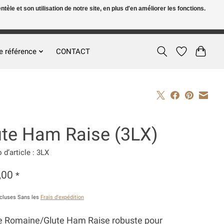
le et son utilisation de notre site, en plus d'en améliorer les fonctions.
FR
S’inscrire / Se connecter
e référence
CONTACT
ute Ham Raise (3LX)
d’article : 3LX
,00
*
ncluses Sans les
Frais d'expédition
e Romaine/Glute Ham Raise robuste pour