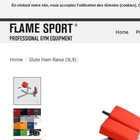
En visitant notre site, vous acceptez l'utilisation des témoins (cookies)
E-MAIL:
info@flame-sport.de
TEL.: +49 1525 9705 011
Home
P
Home
/
Glute Ham Raise (3LX)
Product image slideshow Items