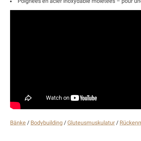
Poignées en acier inoxydable moletées – pour une
Bänke
/
Bodybuilding
/
Gluteusmuskulatur
/
Rückenm