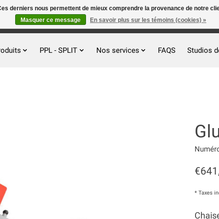
. Ces derniers nous permettent de mieux comprendre la provenance de notre clientè
Masquer ce message
En savoir plus sur les témoins (cookies) »
roduits
PPL - SPLIT
Nos services
FAQS
Studios d
Gl
Numéro 
€641
* Taxes i
Chais