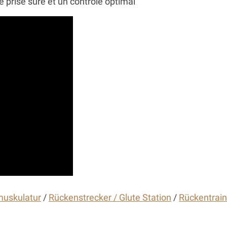
 prise sûre et un contrôle optimal
uskulatur
/
Rückenstrecker / Glute Station
/
Rückentrain