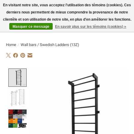
En visitant notre site, vous acceptez l'utilisation des témoins (cookies). Ces
derniers nous permettent de mieux comprendre la provenance de notre
E-MAIL:
info@flame-sport.de
TEL.: +49 1525 9705 011
clientèle et son utilisation de notre site, en plus d'en améliorer les fonctions.
Masquer ce message
En savoir plus sur les témoins (cookies) »
Liste de souhaits
Panier
Home
/
Wall bars / Swedish Ladders (13Z)
Product image slideshow Items