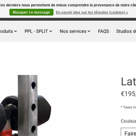
. Ces derniers nous permettent de mieux comprendre la provenance de notre clientè
Masquer ce message
En savoir plus sur les témoins (cookies) »
roduits
PPL - SPLIT
Nos services
FAQS
Studios d
La
€195
* Taxes i
Couleur