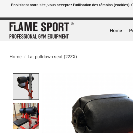
En visitant notre site, vous acceptez l'utilisation des témoins (cookies)
E-MAIL:
info@flame-sport.de
TEL.: +49 1525 9705 011
Home
P
Home
/
Lat pulldown seat (22ZX)
Product image slideshow Items