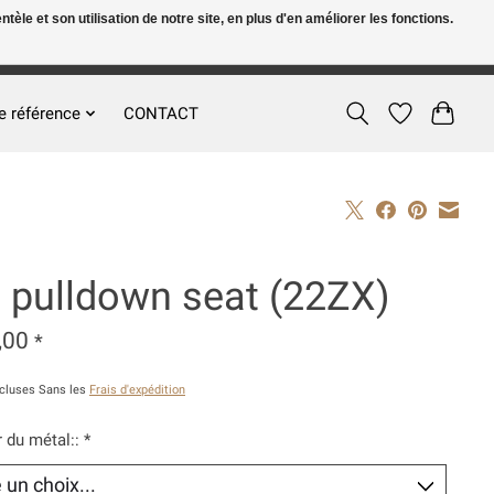
le et son utilisation de notre site, en plus d'en améliorer les fonctions.
FR
S’inscrire / Se connecter
e référence
CONTACT
t pulldown seat (22ZX)
,00
*
ncluses Sans les
Frais d'expédition
 du métal::
*