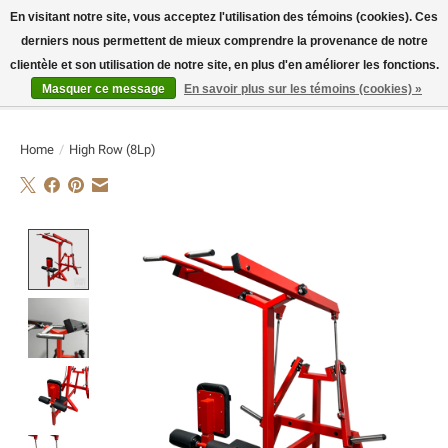
En visitant notre site, vous acceptez l'utilisation des témoins (cookies). Ces
derniers nous permettent de mieux comprendre la provenance de notre
E-MAIL:
info@flame-sport.de
TEL.: +49 1525 9705 011
clientèle et son utilisation de notre site, en plus d'en améliorer les fonctions.
Masquer ce message
En savoir plus sur les témoins (cookies) »
Liste de souhaits
Panier
Home
/
High Row (8Lp)
Product image slideshow Items