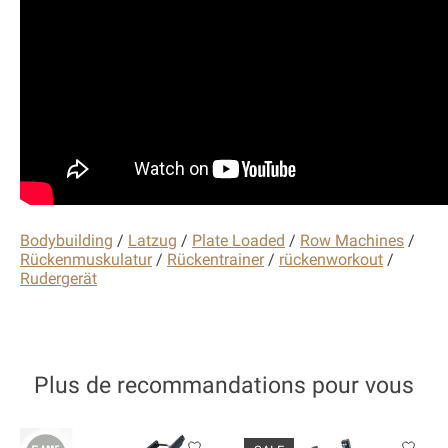
Bodybuilding
/
Latzug
/
Plate Loaded
/
Row Machines
/
Rückenmuskulatur
/
Rückentrainer
/
rückenworkout
/
Rudergerät
Plus de recommandations pour vous
Articles du carrousel de produits