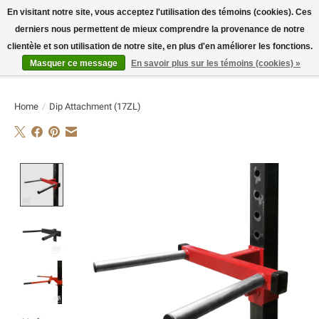
En visitant notre site, vous acceptez l'utilisation des témoins (cookies). Ces
derniers nous permettent de mieux comprendre la provenance de notre
E-MAIL:
info@flame-sport.de
TEL.: +49 1525 9705 011
clientèle et son utilisation de notre site, en plus d'en améliorer les fonctions.
Masquer ce message
En savoir plus sur les témoins (cookies) »
Liste de souhaits
Panier
Home
/
Dip Attachment (17ZL)
Product image slideshow Items