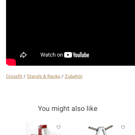
Crossfit
/
Stands & Racks
/
Zubehör
You might also like
Product carousel items