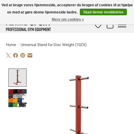
Ved at bruge vores hjemmeside, accepterer du brugen af ​​cookies til at hjælpe
os med at gøre denne hjemmeside bedre.
Skjul denne meddelelse
E-MAIL:
info@flame-sport.de
TEL.: +49 1525 9705 011
Mere om cookies »
Ønskeseddel
Indkøbskur
Home
/
Universal Stand for Disc Weight (10ZX)
Product image slideshow Items