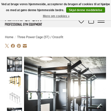
Ved at bruge vores hjemmeside, accepterer du brugen af ​​cookies til at hjælpe
os med at gøre denne hjemmeside bedre.
Skjul denne meddelelse
E-MAIL:
info@flame-sport.de
TEL.: +49 1525 9705 011
Mere om cookies »
Ønskeseddel
Indkøbskur
Home
/
Three Power Cage (5T) / Crossfit
Product image slideshow Items