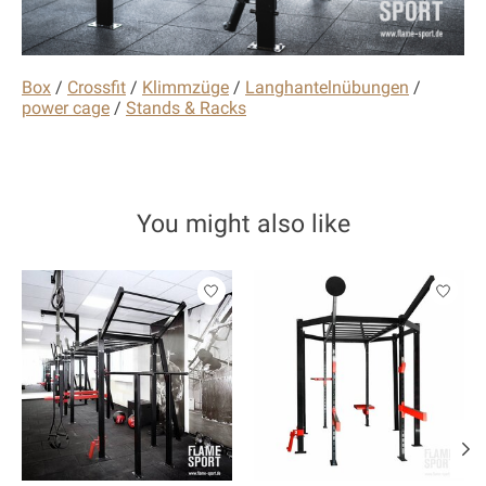
Box
/
Crossfit
/
Klimmzüge
/
Langhantelnübungen
/
power cage
/
Stands & Racks
You might also like
Product carousel items