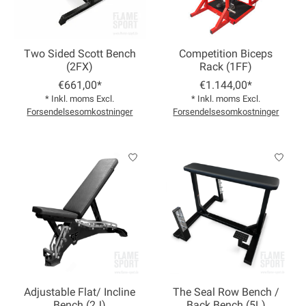
Two Sided Scott Bench
Competition Biceps
(2FX)
Rack (1FF)
€661,00*
€1.144,00*
* Inkl. moms Excl.
* Inkl. moms Excl.
Forsendelsesomkostninger
Forsendelsesomkostninger
Adjustable Flat/ Incline
The Seal Row Bench /
Bench (2J)
Back Bench (5L)