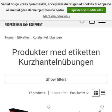
Ved at bruge vores hjemmeside, accepterer du brugen af ​​cookies til at hjælpe
os med at gøre denne hjemmeside bedre.
Skjul denne meddelelse
E-MAIL:
info@flame-sport.de
TEL.: +49 1525 9705 011
Mere om cookies »
Ønskeseddel
Indkøbskur
Home
/
Etiketter
/
Kurzhantelnübungen
Produkter med etiketten
Kurzhantelnübungen
Show filters
17 products
Sorter efter
Popularitet