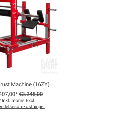
hrust Machine (16ZY)
407,00*
€3.245,00
* Inkl. moms Excl.
endelsesomkostninger