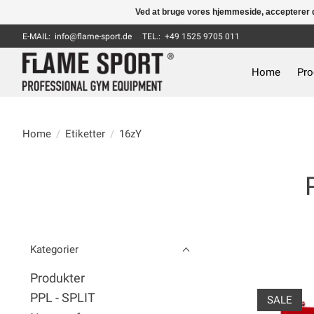
Ved at bruge vores hjemmeside, accepterer d
E-MAIL:
info@flame-sport.de
TEL.: +49 1525 9705 011
Home
Pro
Home
/
Etiketter
/
16zY
Kategorier
Produkter
PPL - SPLIT
SALE