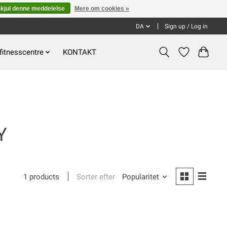
kjul denne meddelelse
Mere om cookies »
DA
Sign up / Log in
fitnesscentre
KONTAKT
Y
Sorter efter
Popularitet
1 products