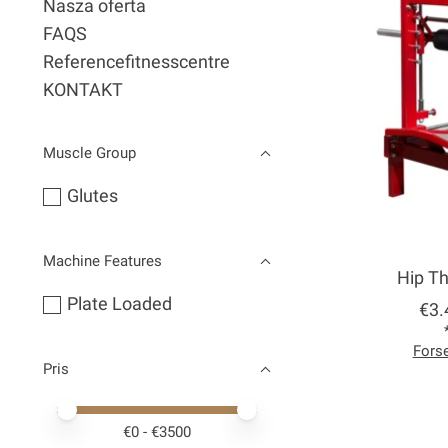
Nasza oferta
FAQS
Referencefitnesscentre
KONTAKT
Muscle Group
Glutes
Machine Features
Hip T
Plate Loaded
€3.
Fors
Pris
Price minimum value
Price maximum value
€
0
- €
3500