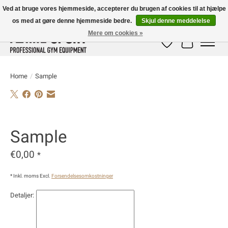
Ved at bruge vores hjemmeside, accepterer du brugen af ​​cookies til at hjælpe
os med at gøre denne hjemmeside bedre.
Skjul denne meddelelse
E-MAIL:
info@flame-sport.de
TEL.: +49 1525 9705 011
Mere om cookies »
Ønskeseddel
Indkøbskur
Home
/
Sample
Product image slideshow Items
Sample
€0,00
*
* Inkl. moms Excl.
Forsendelsesomkostninger
Detaljer: