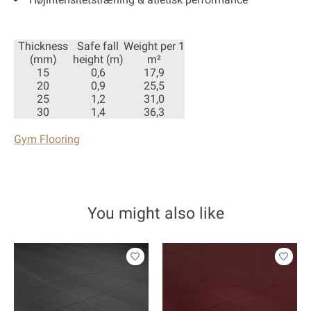
Thickness
Safe fall
Weight per 1
(mm)
height (m)
m²
15
0,6
17,9
20
0,9
25,5
25
1,2
31,0
30
1,4
36,3
Gym Flooring
You might also like
Product carousel items