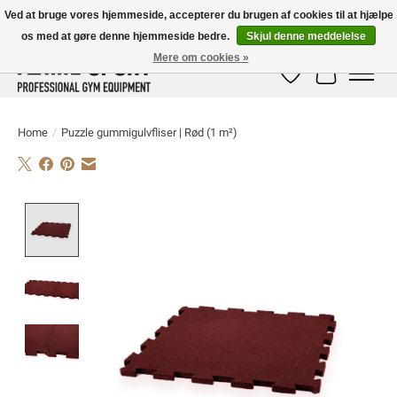
Ved at bruge vores hjemmeside, accepterer du brugen af ​​cookies til at hjælpe
os med at gøre denne hjemmeside bedre.
Skjul denne meddelelse
E-MAIL:
info@flame-sport.de
TEL.: +49 1525 9705 011
Mere om cookies »
Ønskeseddel
Indkøbskur
Home
/
Puzzle gummigulvfliser | Rød (1 m²)
Product image slideshow Items