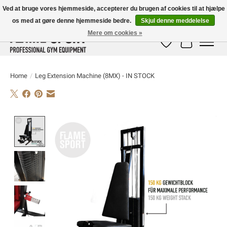
Ved at bruge vores hjemmeside, accepterer du brugen af ​​cookies til at hjælpe
os med at gøre denne hjemmeside bedre.
Skjul denne meddelelse
E-MAIL:
info@flame-sport.de
TEL.: +49 1525 9705 011
Mere om cookies »
Ønskeseddel
Indkøbskur
Home
/
Leg Extension Machine (8MX) - IN STOCK
Product image slideshow Items