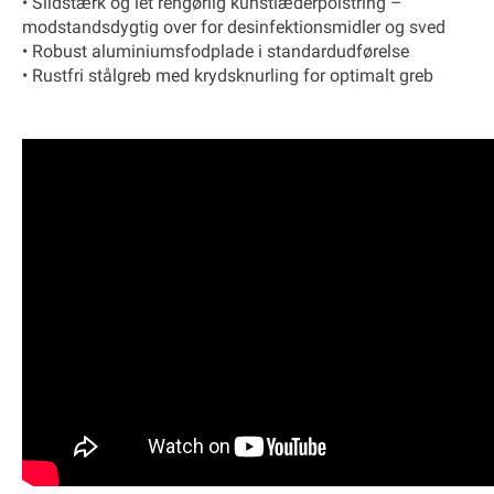
• Slidstærk og let rengørlig kunstlæderpolstring –
modstandsdygtig over for desinfektionsmidler og sved
• Robust aluminiumsfodplade i standardudførelse
• Rustfri stålgreb med krydsknurling for optimalt greb