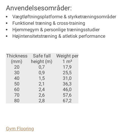
Anvendelsesområder:
Vægtløftningsplatforme & styrketræningsområder
Funktionel træning & cross-training
Hjemmegym & personlige træningsstudier
Højintensitetstræning & atletisk performance
Thickness
Safe fall
Weight per
(mm)
height (m)
1 m²
20
0,7
17,9
30
0,9
25,5
40
1,5
31,0
50
2,1
36,3
60
2,4
46,0
70
2,6
57,6
80
2,8
67,2
Gym Flooring