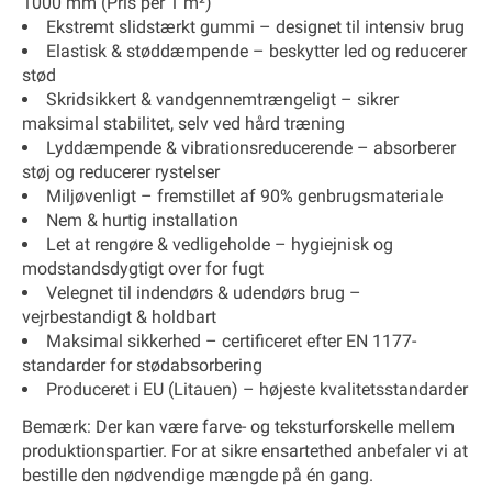
1000 mm (Pris per 1 m²)
Ekstremt slidstærkt gummi
– designet til intensiv brug
Elastisk & støddæmpende
– beskytter led og reducerer
stød
Skridsikkert & vandgennemtrængeligt
– sikrer
maksimal stabilitet, selv ved hård træning
Lyddæmpende & vibrationsreducerende
– absorberer
støj og reducerer rystelser
Miljøvenligt
– fremstillet af
90% genbrugsmateriale
Nem & hurtig installation
Let at rengøre & vedligeholde
– hygiejnisk og
modstandsdygtigt over for fugt
Velegnet til indendørs & udendørs brug
–
vejrbestandigt & holdbart
Maksimal sikkerhed
– certificeret efter
EN 1177-
standarder
for stødabsorbering
Produceret i EU (Litauen)
– højeste kvalitetsstandarder
Bemærk
: Der kan være farve- og teksturforskelle mellem
produktionspartier. For at sikre ensartethed anbefaler vi at
bestille den nødvendige mængde på én gang.