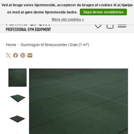
Ved at bruge vores hjemmeside, accepterer du brugen af ​​cookies til at hjælpe
os med at gøre denne hjemmeside bedre.
Skjul denne meddelelse
E-MAIL:
info@flame-sport.de
TEL.: +49 1525 9705 011
Mere om cookies »
Ønskeseddel
Indkøbskur
Home
/
Gummigulv til fitnesscenter | Grøn (1 m²)
Product image slideshow Items