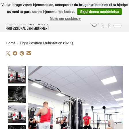
Ved at bruge vores hjemmeside, accepterer du brugen af ​​cookies til at hjælpe
os med at gøre denne hjemmeside bedre.
Skjul denne meddelelse
E-MAIL:
info@flame-sport.de
TEL.: +49 1525 9705 011
Mere om cookies »
Ønskeseddel
Indkøbskur
Home
/
Eight Position Multistation (2MK)
Product image slideshow Items